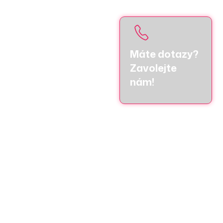
Máte dotazy?
100% kvalita
Zavolejte
Používáme výhradně
nám!
kvalitní a certifikované
materiály, kterým 100%
věříme.