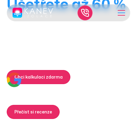
Ušetřete až 60 %
nákladů na
energie
Foukaná izolace z Jižní Moravy. Moderní a efektivní
zateplení pro úsporné bydlení.
Chci kalkulaci zdarma
Prozkoumat nabídku
5,0
20 let zkušeností
Zkušeností na trhu a stovky
Přečíst si recenze
zateplených domů po celé
České republice a i v
zahraničí.