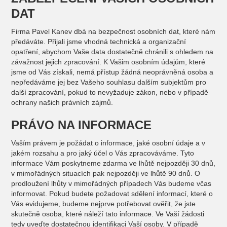
DAT
Firma Pavel Kanev dbá na bezpečnost osobních dat, které nám
předáváte. Přijali jsme vhodná technická a organizační
opatření, abychom Vaše data dostatečně chránili s ohledem na
závažnost jejich zpracování. K Vašim osobním údajům, které
jsme od Vás získali, nemá přístup žádná neoprávněná osoba a
nepředáváme jej bez Vašeho souhlasu dalším subjektům pro
další zpracování, pokud to nevyžaduje zákon, nebo v případě
ochrany našich právních zájmů.
PRÁVO NA INFORMACE
Vaším právem je požádat o informace, jaké osobní údaje a v
jakém rozsahu a pro jaký účel o Vás zpracováváme. Tyto
informace Vám poskytneme zdarma ve lhůtě nejpozději 30 dnů,
v mimořádných situacích pak nejpozději ve lhůtě 90 dnů. O
prodloužení lhůty v mimořádných případech Vás budeme včas
informovat. Pokud budete požadovat sdělení informací, které o
Vás evidujeme, budeme nejprve potřebovat ověřit, že jste
skutečně osoba, které náleží tato informace. Ve Vaší žádosti
tedy uveďte dostatečnou identifikaci Vaší osoby. V případě