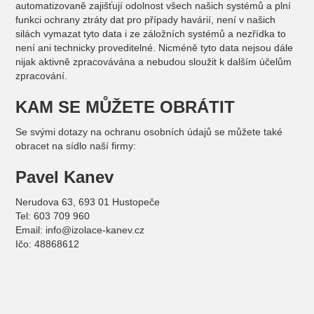
automatizovaně zajišťují odolnost všech našich systémů a plní
funkci ochrany ztráty dat pro případy havárií, není v našich
silách vymazat tyto data i ze záložních systémů a nezřídka to
není ani technicky proveditelné. Nicméně tyto data nejsou dále
nijak aktivně zpracovávána a nebudou sloužit k dalším účelům
zpracování.
KAM SE MŮŽETE OBRÁTIT
Se svými dotazy na ochranu osobních údajů se můžete také
obracet na sídlo naší firmy:
Pavel Kanev
Nerudova 63, 693 01 Hustopeče
Tel: 603 709 960
Email: info@izolace-kanev.cz
Ičo: 48868612