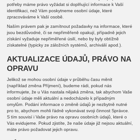
potřeby máme právo vyžádat si doplňující informace k Vaší
identifikaci, než Vám poskytneme osobní údaje, které
zpracováváme k Vaší osobě.
Naším právem pak je zamítnout požadavky na informace, které
jsou bezdůvodné, či se nepřiměřeně opakují, případně jejich
získání vyžaduje nepřiměřené úsilí, nebo by byly obtížně
získatelné (typicky ze záložních systémů, archiválií apod.).
AKTUALIZACE ÚDAJŮ, PRÁVO NA
OPRAVU
Jelikož se mohou osobní údaje v průběhu času měnit
(například změna Příjmení), budeme rádi, pokud nás
informujete, že u Vás nastala nějaká změna, tak abychom Vaše
osobní údaje měli aktuální a nedocházelo k případným
omylům. Podání informace o změně údajů je nezbytně nutné
pro to, abychom mohli řádně vykonávat svoji činnost Správce.
S tím souvisí i Vaše právo na opravu osobních údajů, které o
Vás evidujeme. Pokud zjistíte, že naše údaje již nejsou aktuální,
máte právo požadovat jejich opravu.