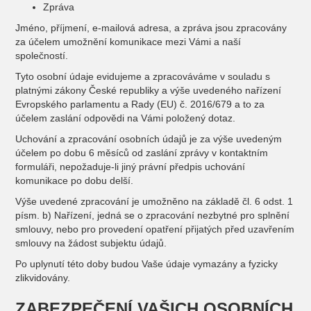
Zpráva
Jméno, příjmení, e-mailová adresa, a zpráva jsou zpracovány
za účelem umožnění komunikace mezi Vámi a naší
společností.
Tyto osobní údaje evidujeme a zpracováváme v souladu s
platnými zákony České republiky a výše uvedeného nařízení
Evropského parlamentu a Rady (EU) č. 2016/679 a to za
účelem zaslání odpovědi na Vámi položený dotaz.
Uchování a zpracování osobních údajů je za výše uvedeným
účelem po dobu 6 měsíců od zaslání zprávy v kontaktním
formuláři, nepožaduje-li jiný právní předpis uchování
komunikace po dobu delší.
Výše uvedené zpracování je umožněno na základě čl. 6 odst. 1
písm. b) Nařízení, jedná se o zpracování nezbytné pro splnění
smlouvy, nebo pro provedení opatření přijatých před uzavřením
smlouvy na žádost subjektu údajů.
Po uplynutí této doby budou Vaše údaje vymazány a fyzicky
zlikvidovány.
ZABEZPEČENÍ VAŠICH OSOBNÍCH