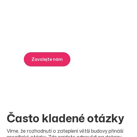
000 Kč na zateplení
vašeho domu
Propojíme vás se specialistou na program Nová
zelená úsporám, který zajistí vyřízení dotace bez
zbytečného papírování a ztráty času.
Zavolejte nám
Napište nám
Často kladené otázky
Víme, že rozhodnutí o zateplení větší budovy přináší