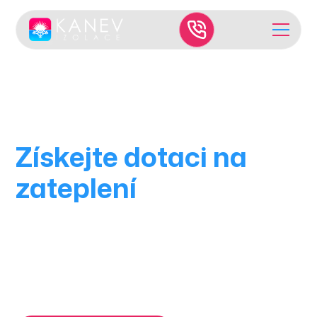
Dotace na zateplení
Získejte dotaci na
zateplení
bez stresu a
papírování
O zateplení se postaráme my a zároveň vás
propojíme s ověřeným specialistou na dotace, který
vyřeší formuláře i podání žádosti. Díky tomu ušetříte
čas i starosti