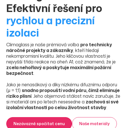
Efektivní řešení pro
rychlou a precizní
izolaci
Climaglass je naše prémiová volba
pro technicky
náročné projekty a zákazníky
, kteří hledají
nekompromisní kvalitu. Jeho klíčovou vlastností je
nejvyšší třída reakce na oheň A1, což znamená, že je
zcela nehořlavý a poskytuje maximální požární
bezpečnost
.
Jako je nenasákavý a díky nízkému difuznímu odporu
(μ = 1,1)
snadno propouští vodní páru, čímž eliminuje
riziko plísní
. Jeho objemová stálost navíc zaručuje, že
si materiál ani po letech nesesedne a
zachová si své
izolační vlastnosti po celou životnost stavby
.
Nezávazně spočítat cenu
Naše materiály