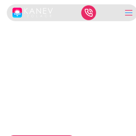
CLIMAGLASS®
Climaglass® – Lehká,
ale výkonná izolace
pro každý dům
Když je maximální požární bezpečnost a dlouhodobá
spolehlivost na prvním místě. Climaglass® je špičková
foukaná izolace na bázi skelného vlákna, která nabízí
nekompromisní vlastnosti pro váš klid a jistotu.