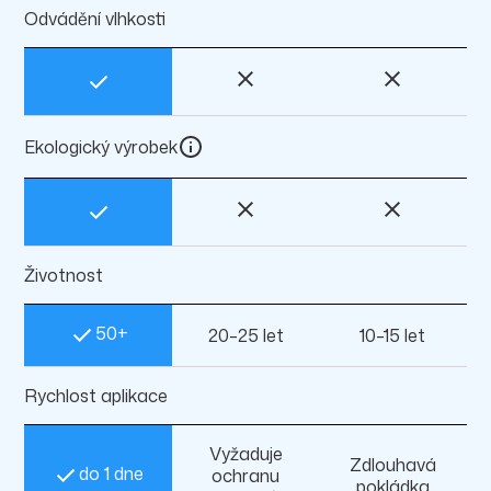
Odvádění vlhkosti
Ekologický výrobek
Životnost
50+
20–25 let
10–15 let
Rychlost aplikace
Vyžaduje
Zdlouhavá
do 1 dne
ochranu
pokládka