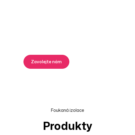
Přemýšlíte nad
foukanou izolací?
Kontaktujte nás a my vám zdarma a nezávazně
ukážeme cestu k úspornému a komfortnímu bydlení
na desítky let.
Zavolejte nám
Napište nám
Foukaná izolace
Produkty