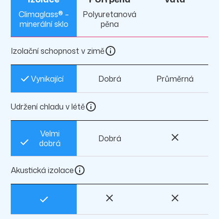
Climaglass® –
Polyuretanová
minerální sklo
pěna
Izolační schopnost v zimě
Vynikající
Dobrá
Průměrná
Udržení chladu v létě
Velmi
Dobrá
dobrá
Akustická izolace