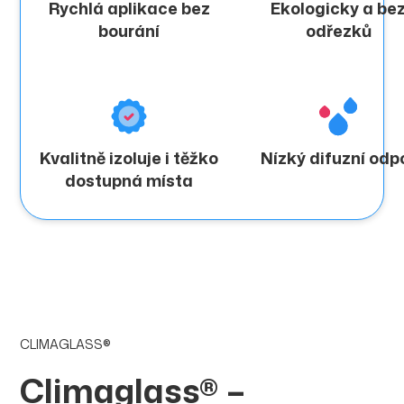
Rychlá aplikace bez
Ekologicky a be
bourání
odřezků
Kvalitně izoluje i těžko
Nízký difuzní odp
dostupná místa
CLIMAGLASS®
Climaglass® –