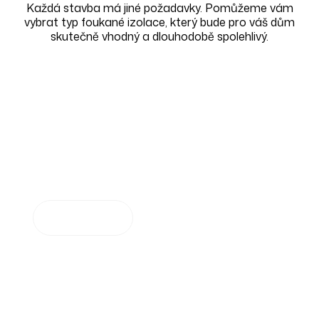
Každá stavba má jiné požadavky. Pomůžeme vám
vybrat typ foukané izolace, který bude pro váš dům
skutečně vhodný a dlouhodobě spolehlivý.
Climatizer Plus
®
Náš bestseller. Ekologická a cenově dostupná
izolace z celulózových vláken, která skvěle chrání
v zimě i v létě a pomáhá regulovat vlhkost v domě.
Zjistit více
CLIMAWOOD
®
Dřevovláknitá izolace, která díky vysoké tepelné