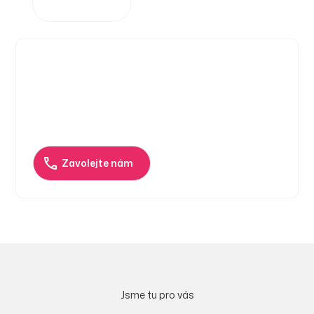
Zjistit více
Tápate v tom?
Nemusíte studovat technické listy ani složité tabulky.
Ozvěte se nám a společně to vymyslíme.
Zavolejte nám
Jsme tu pro vás