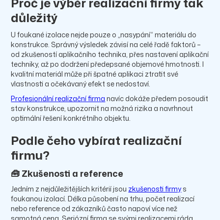
Proč je výběr realizační firmy tak
důležitý
U foukané izolace nejde pouze o „nasypání“ materiálu do
konstrukce. Správný výsledek závisí na celé řadě faktorů –
od zkušeností aplikačního technika, přes nastavení aplikační
techniky, až po dodržení předepsané objemové hmotnosti. I
kvalitní materiál může při špatné aplikaci ztratit své
vlastnosti a očekávaný efekt se nedostaví.
Profesionální realizační firma
navíc dokáže předem posoudit
stav konstrukce, upozornit na možná rizika a navrhnout
optimální řešení konkrétního objektu.
Podle čeho vybírat realizační
firmu?
🧰 Zkušenosti a reference
Jedním z nejdůležitějších kritérií jsou
zkušenosti firmy
s
foukanou izolací. Délka působení na trhu, počet realizací
nebo reference od zákazníků často napoví více než
samotná cena. Seriózní firma se svými realizacemi ráda