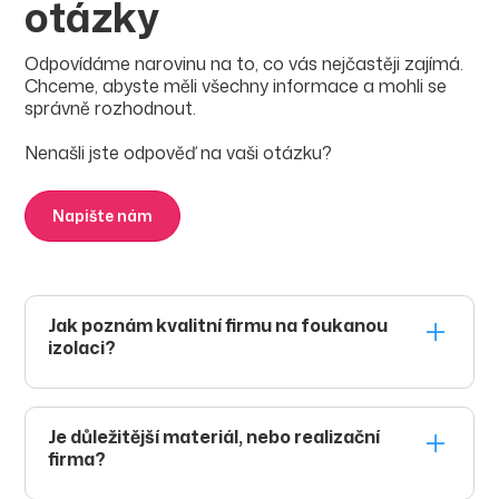
otázky
Odpovídáme narovinu na to, co vás nejčastěji zajímá.
Chceme, abyste měli všechny informace a mohli se
správně rozhodnout.
Nenašli jste odpověď na vaši otázku?
Napište nám
Jak poznám kvalitní firmu na foukanou
izolaci?
Kvalitní firma má zkušenosti s realizacemi, doložitelné
reference a dokáže vysvětlit celý postup aplikace.
Důležité je také, zda pracuje s certifikovanými
Je důležitější materiál, nebo realizační
materiály a poskytuje dokumentaci k provedení.
firma?
Obojí je důležité, ale špatná aplikace může výrazně