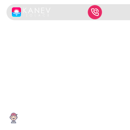
Jak vybrat správnou
realizační firmu pro
foukanou izolaci
Správná firma je u foukané izolace stejně důležitá
jako materiál. Víme proč.
Autor článku: