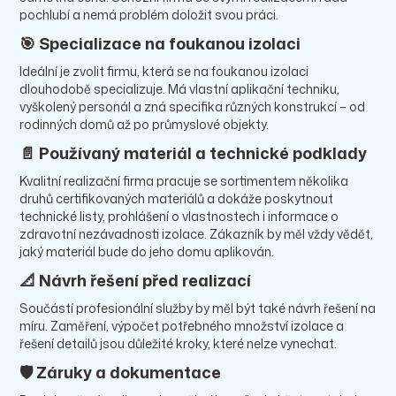
pochlubí a nemá problém doložit svou práci.
🎯 Specializace na foukanou izolaci
Ideální je zvolit firmu, která se na foukanou izolaci
dlouhodobě specializuje. Má vlastní aplikační techniku,
vyškolený personál a zná specifika různých konstrukcí – od
rodinných domů až po průmyslové objekty.
📄 Používaný materiál a technické podklady
Kvalitní realizační firma pracuje se sortimentem několika
druhů certifikovaných materiálů a dokáže poskytnout
technické listy, prohlášení o vlastnostech i informace o
zdravotní nezávadnosti izolace. Zákazník by měl vždy vědět,
jaký materiál bude do jeho domu aplikován.
📐 Návrh řešení před realizací
Součástí profesionální služby by měl být také návrh řešení na
míru. Zaměření, výpočet potřebného množství izolace a
řešení detailů jsou důležité kroky, které nelze vynechat.
🛡️ Záruky a dokumentace