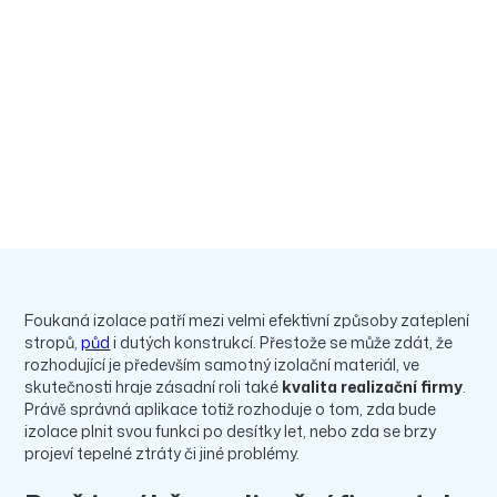
Tobiáš Kanev
Publikováno:
12.01.2026
Foukaná izolace patří mezi velmi efektivní způsoby zateplení
stropů,
půd
i dutých konstrukcí. Přestože se může zdát, že
rozhodující je především samotný izolační materiál, ve
skutečnosti hraje zásadní roli také
kvalita realizační firmy
.
Právě správná aplikace totiž rozhoduje o tom, zda bude
izolace plnit svou funkci po desítky let, nebo zda se brzy
projeví tepelné ztráty či jiné problémy.