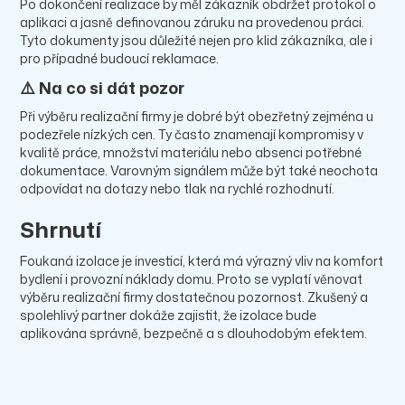
Po dokončení realizace by měl zákazník obdržet protokol o
aplikaci a jasně definovanou záruku na provedenou práci.
Tyto dokumenty jsou důležité nejen pro klid zákazníka, ale i
pro případné budoucí reklamace.
⚠️ Na co si dát pozor
Při výběru realizační firmy je dobré být obezřetný zejména u
podezřele nízkých cen. Ty často znamenají kompromisy v
kvalitě práce, množství materiálu nebo absenci potřebné
dokumentace. Varovným signálem může být také neochota
odpovídat na dotazy nebo tlak na rychlé rozhodnutí.
Shrnutí
Foukaná izolace je investicí, která má výrazný vliv na komfort
bydlení i provozní náklady domu. Proto se vyplatí věnovat
výběru realizační firmy dostatečnou pozornost. Zkušený a
spolehlivý partner dokáže zajistit, že izolace bude
aplikována správně, bezpečně a s dlouhodobým efektem.