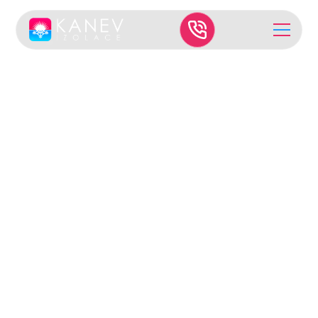
Veřejné zakázky
Zateplení budov FN
sv. Anny v Brně – 1
600 m² izolace
Climastone