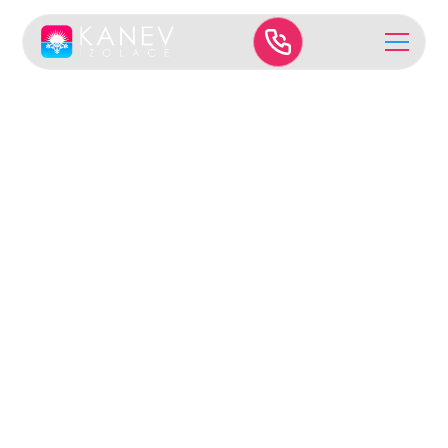
Soukromé objekty
Zateplení nové
dřevostavby
Climatizer Plus